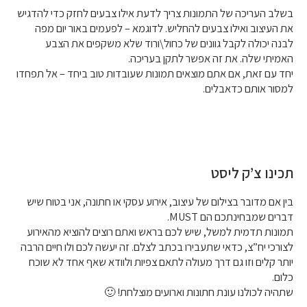
בשלב העריכה של התמונות צריך לדעת אילו צבעים לחזק כדי להדגיש
את העיצוב ואילו צבעים להחליש. לדוגמא – לפעמים באור יום מפה
לבנה יכולה לקבל גוונים של כחול\ורוד שלא משקפים את הצבע
האמיתי שלה. את זה אפשר לתקן בעריכה.
יחד עם זאת, אם אתם מוצאים תמונות שעובדות טוב ביחד – אל תפחדו
למסור אותם כדאבלים.
תכינו צ’ק ליסט
בין אם מדובר בצילום של עיצוב, אירוע עסקי או חתונה, אני בטוח שיש
דברים שמבחינתכם הם MUST.
תמונות תדמית למשל, שיש לכם בראש ואתם רוצים להוציא מהאירוע
לצורכי יח”צ, כדאי שתעבירו בכתב לצלם. זה יעשה לכם ולו חיים הרבה
יותר קלים וזו גם דרך מעולה לתאם צפיות ולוודא שאף אחד לא שוכח
כלום.
שתהיה לכולנו עונת חתונות וארועים מוצלחת! 🙂